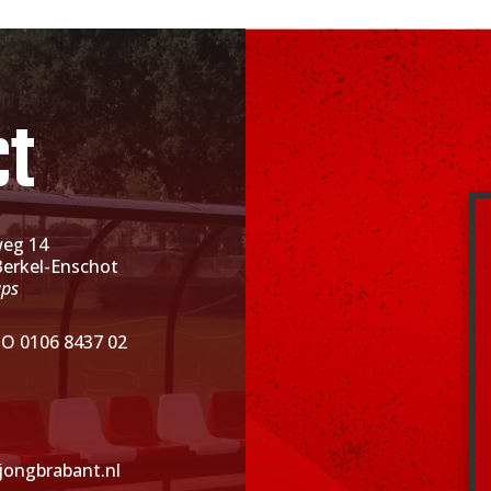
ct
weg 14
Berkel-Enschot
aps
O 0106 8437 02
jongbrabant.nl