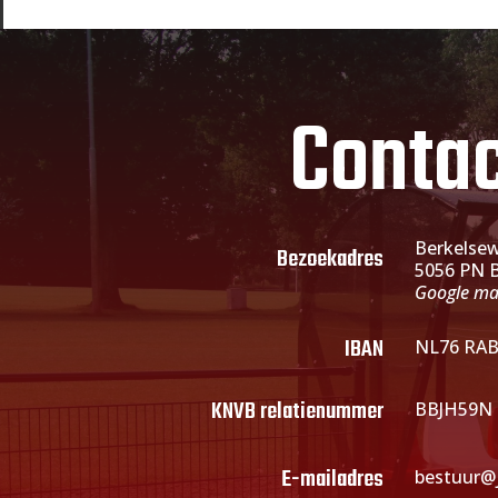
Conta
Berkelse
Bezoekadres
5056 PN 
Google m
IBAN
NL76 RAB
KNVB relatienummer
BBJH59N
E-mailadres
bestuur@