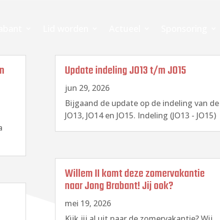
abant
Lid worden
Actueel
Sponsoring
en
Update indeling JO13 t/m JO15
jun 29, 2026
Bijgaand de update op de indeling van de
JO13, JO14 en JO15. Indeling (JO13 - JO15)
a
Willem II komt deze zomervakantie
naar Jong Brabant! Jij ook?
mei 19, 2026
Kijk jij al uit naar de zomervakantie? Wij