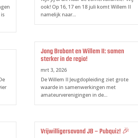
ingen
ook! Op 16, 17 en 18 juli komt Willem II
is
namelijk naar...
Jong Brabant en Willem II: samen
sterker in de regio!
mrt 3, 2026
 De
De Willem II Jeugdopleiding ziet grote
ier
waarde in samenwerkingen met
amateurverenigingen in de...
Vrijwilligersavond JB – Pubquiz! 🎉